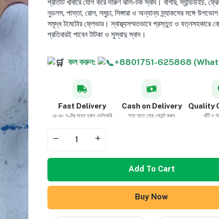
প্রতিটি খাবারে যোগ করে দারুণ ঝাল-টক স্বাদ। বার্গার, স্যান্ডউইচ, ফ্রেঞ
নুডলস, পাস্তা, রোল, সমুচা, সিঙ্গারা ও অন্যান্য স্ন্যাকসের সঙ্গে উপভো
সমৃদ্ধ টমেটোর ফ্লেভার। স্বাস্থ্যসম্মতভাবে প্রস্তুত ও যত্নসহকারে
প্রতিবারই পাবেন টাটকা ও সুস্বাদু স্বাদ।
কল করুন:
+8801751-625868 (What
Fast Delivery
Cash on Delivery
Quality
২৪-৪৮ ঘণ্টার মধ্যে দ্রুত ডেলিভারি
পণ্য হাতে পেয়ে পেমেন্ট করুন
খাঁটি ও ম
Add To Cart
Buy Now