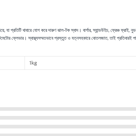
 যা প্রতিটি খাবারে যোগ করে দারুণ ঝাল-টক স্বাদ। বার্গার, স্যান্ডউইচ, ফ্রেঞ্চ ফ্রাই, নুড
্ধ টমেটোর ফ্লেভার। স্বাস্থ্যসম্মতভাবে প্রস্তুত ও যত্নসহকারে বোতলজাত, তাই প্রতিবারই প
1kg