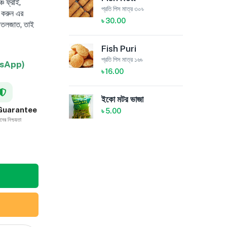
্চ ফ্রাই,
প্রতি পিস মাত্র ৩০৳
গ করুন এর
৳
30.00
 বোতলজাত, তাই
Fish Puri
প্রতি পিস মাত্র ১৬৳
sApp)
৳
16.00
ইকো মটর ভাজা
 Guarantee
৳
5.00
ানের নিশ্চয়তা