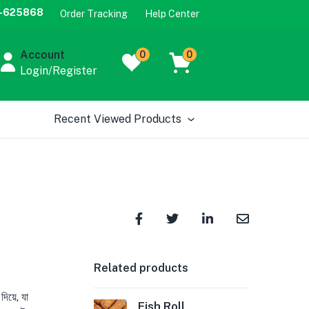
-625868
Order Tracking
Help Center
Account
0
0
Login/Register
Recent Viewed Products
Related products
িয়ে, যা
Fish Roll