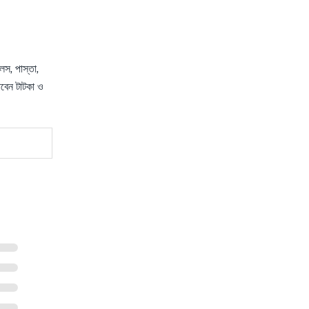
লস, পাস্তা,
াবেন টাটকা ও