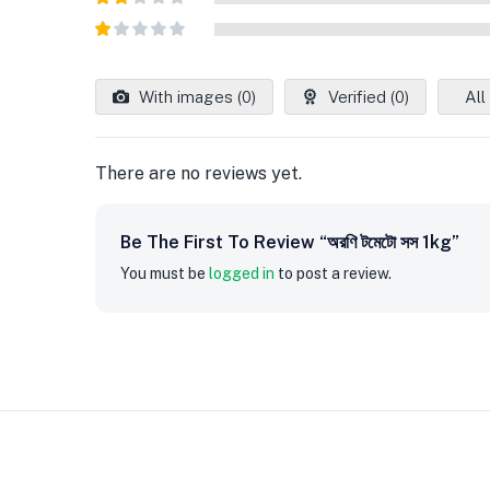
out of
Rated
5
2
out
Rated
of 5
1
out
With images (
0
)
Verified (
0
)
All
of
5
There are no reviews yet.
Be The First To Review “অরণি টমেটো সস 1kg”
You must be
logged in
to post a review.