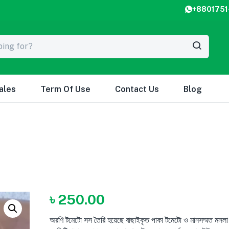
+8801751
ales
Term Of Use
Contact Us
Blog
৳
250.00
অরণি টমেটো সস তৈরি হয়েছে বাছাইকৃত পাকা টমেটো ও মানসম্মত মসলা দ