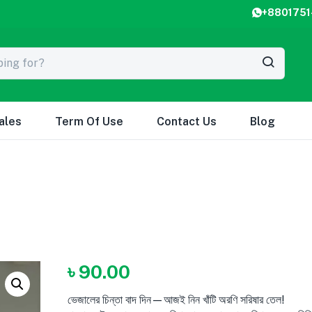
+8801751
ales
Term Of Use
Contact Us
Blog
৳
90.00
ভেজালের চিন্তা বাদ দিন—আজই নিন খাঁটি অরণি সরিষার তেল!