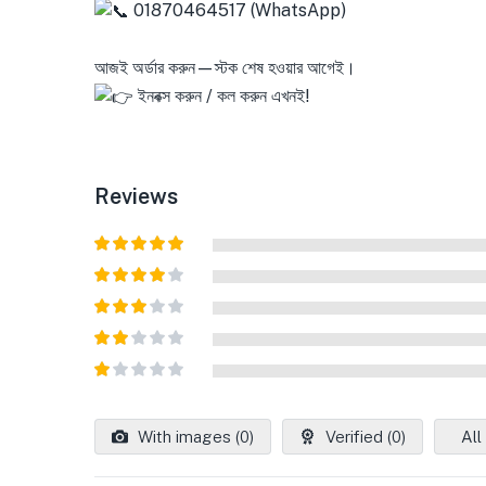
01870464517 (WhatsApp)
আজই অর্ডার করুন—স্টক শেষ হওয়ার আগেই।
ইনবক্স করুন / কল করুন এখনই!
Reviews
Rated
5
out
of 5
Rated
4
out of 5
Rated
3
out of
Rated
5
2
out
Rated
of 5
1
out
With images (
0
)
Verified (
0
)
All
of
5