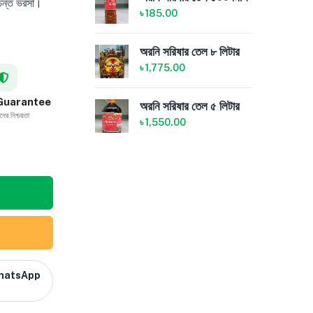
চিন্ত ভরসা।
৳
185.00
৳
3
অরনি সরিষার তেল ৮ লিটার
অরন
৳
1,775.00
৳
4
 Guarantee
অরনি সরিষার তেল ৫ লিটার
অরন
ানের নিশ্চয়তা
৳
1,550.00
৳
3
WhatsApp