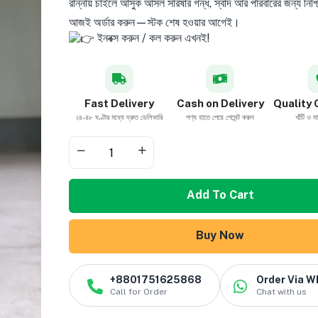
রান্নায় চাইলে আসুক আসল সরিষার গন্ধ, স্বাদ আর পরিবারের জন্য নিশ্
আজই অর্ডার করুন—স্টক শেষ হওয়ার আগেই।
ইনবক্স করুন / কল করুন এখনই!
Fast Delivery
Cash on Delivery
Quality
২৪-৪৮ ঘণ্টার মধ্যে দ্রুত ডেলিভারি
পণ্য হাতে পেয়ে পেমেন্ট করুন
খাঁটি ও ম
Add To Cart
Buy Now
+8801751625868
Order Via 
Call for Order
Chat with us