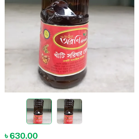
৳
630.00