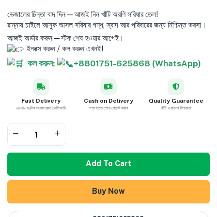
ভেজালের চিন্তা বাদ দিন—আজই নিন খাঁটি অরণি সরিষার তেল!
রান্নায় চাইলে আসুক আসল সরিষার গন্ধ, স্বাদ আর পরিবারের জন্য নিশ্চিন্ত ভরসা।
আজই অর্ডার করুন—স্টক শেষ হওয়ার আগেই।
ইনবক্স করুন / কল করুন এখনই!
কল করুন:
+8801751-625868 (WhatsApp)
Fast Delivery
Cash on Delivery
Quality Guarantee
২৪-৪৮ ঘণ্টার মধ্যে দ্রুত ডেলিভারি
পণ্য হাতে পেয়ে পেমেন্ট করুন
খাঁটি ও মানের নিশ্চয়তা
Add To Cart
Buy Now