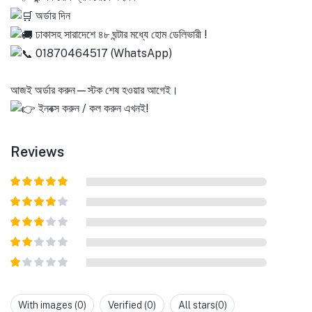
অর্ডার দিন
ঢাকাসহ সারাদেশে ৪৮ ঘন্টার মধ্যে হোম ডেলিভারী !
01870464517 (WhatsApp)
আজই অর্ডার করুন—স্টক শেষ হওয়ার আগেই।
ইনবক্স করুন / কল করুন এখনই!
Reviews
Rated
5
out
of 5
Rated
4
out of 5
Rated
3
out of
Rated
5
2
out
Rated
of 5
1
out
With images (
0
)
Verified (
0
)
All stars(
0
)
of