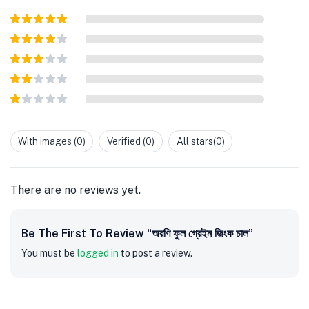
Rated
5
out
of 5
Rated
4
out of 5
Rated
3
out of
Rated
5
2
out
Rated
of 5
1
out
With images (
0
)
Verified (
0
)
All stars(
0
)
of
5
There are no reviews yet.
Be The First To Review “অরণি ফুল গ্রেইন জিংক চাল”
You must be
logged in
to post a review.