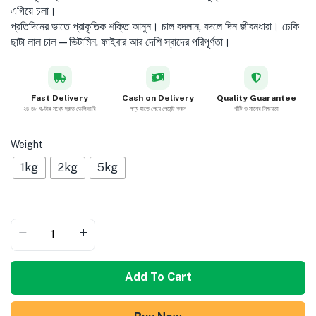
এগিয়ে চলা।
প্রতিদিনের ভাতে প্রাকৃতিক শক্তি আনুন। চাল বদলান, বদলে দিন জীবনধারা। ঢেকি
ছাটা লাল চাল—ভিটামিন, ফাইবার আর দেশি স্বাদের পরিপূর্ণতা।
Fast Delivery
Cash on Delivery
Quality Guarantee
২৪-৪৮ ঘণ্টার মধ্যে দ্রুত ডেলিভারি
পণ্য হাতে পেয়ে পেমেন্ট করুন
খাঁটি ও মানের নিশ্চয়তা
Weight
1kg
2kg
5kg
Add To Cart